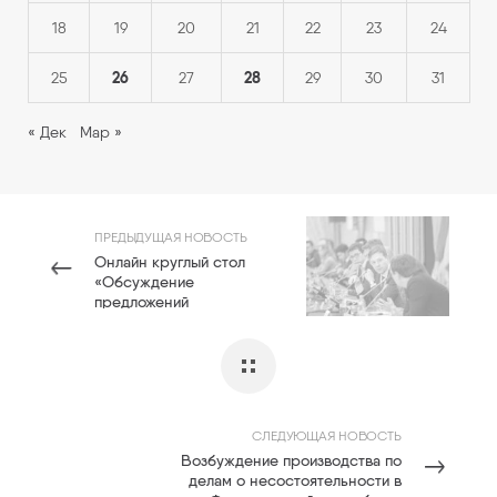
18
19
20
21
22
23
24
26
28
25
27
29
30
31
« Дек
Мар »
ПРЕДЫДУЩАЯ НОВОСТЬ
Онлайн круглый стол
«Обсуждение
предложений
Минэкономразвития
России о новом порядке
назначения арбитражных
управляющих.»
СЛЕДУЮЩАЯ НОВОСТЬ
Возбуждение производства по
делам о несостоятельности в