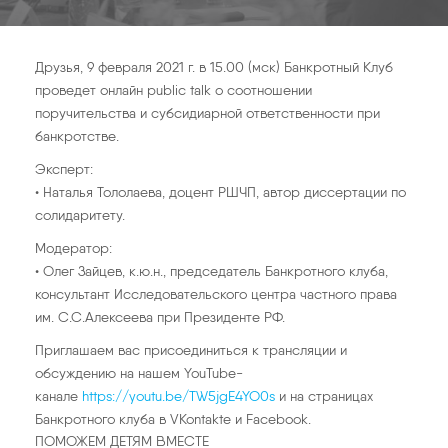
Друзья, 9 февраля 2021 г. в 15.00 (мск) Банкротный Клуб
проведет онлайн public talk о соотношении
поручительства и субсидиарной ответственности при
банкротстве.
Эксперт:
• Наталья Тололаева, доцент РШЧП, автор диссертации по
солидаритету.
Модератор:
• Олег Зайцев, к.ю.н., председатель Банкротного клуба,
консультант Исследовательского центра частного права
им. С.С.Алексеева при Президенте РФ.
Приглашаем вас присоединиться к трансляции и
обсуждению на нашем YouTube-
канале
https://youtu.be/TW5jgE4YO0s
и на страницах
Банкротного клуба в VKontakte и Facebook.
ПОМОЖЕМ ДЕТЯМ ВМЕСТЕ