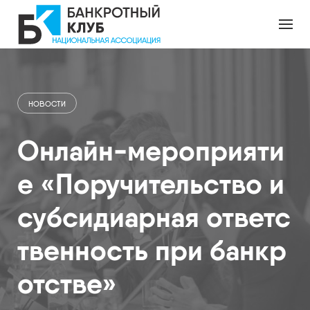
П
е
р
е
й
т
и
НОВОСТИ
к
к
о
Онлайн-мероприяти
н
т
е «Поручительство и
е
н
субсидиарная ответс
т
у
твенность при банкр
отстве»