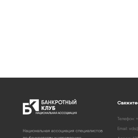
Свяжитес
Телефон:
+
Email:
vds@
Национальная ассоциация специалистов
по банкротству и управлению