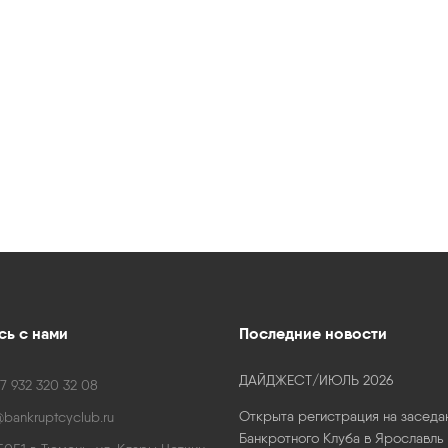
ь с нами
Последние новости
ДАЙДЖЕСТ/ИЮЛЬ 2026
7 932 320 32 08
Открыта регистрация на заседа
bankruptcyclub.ru
Банкротного Клуба в Ярославль