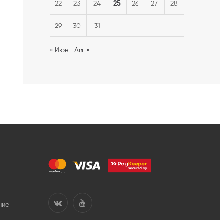
25
22
23
24
26
27
28
29
30
31
« Июн
Авг »
ние