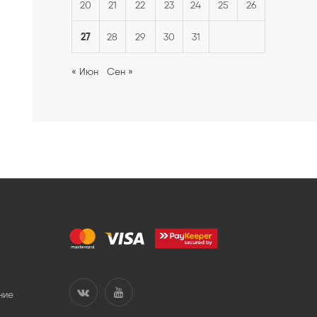
20
21
22
23
24
25
26
27
28
29
30
31
« Июн
Сен »
ние