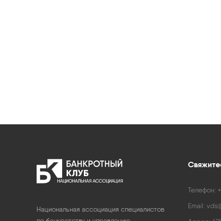
Свяжитес
Телефон:
+
Email:
vds@
Национальная ассоциация специалистов
по банкротству и управлению