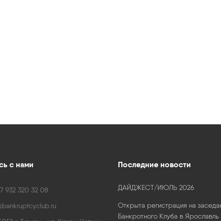
ь с нами
Последние новости
ДАЙДЖЕСТ/ИЮЛЬ 2026
7 932 320 32 08
Открыта регистрация на заседа
bankruptcyclub.ru
Банкротного Клуба в Ярославль