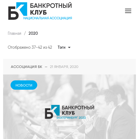
П
е
р
е
й
2020
Главная
/
т
и
Тэги
Отображено 37-42 из 42
к
к
о
АССОЦИАЦИЯ БК
—
21 ЯНВАРЯ, 2020
н
т
е
НОВОСТИ
н
т
у