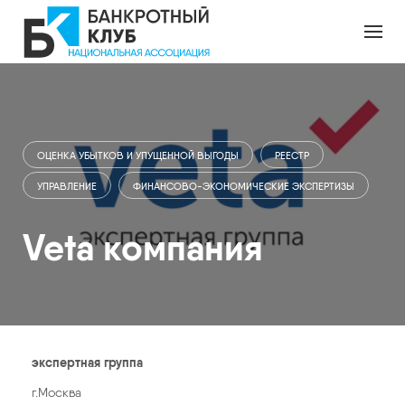
П
е
р
е
й
т
и
к
ОЦЕНКА УБЫТКОВ И УПУЩЕННОЙ ВЫГОДЫ
РЕЕСТР
к
о
УПРАВЛЕНИЕ
ФИНАНСОВО-ЭКОНОМИЧЕСКИЕ ЭКСПЕРТИЗЫ
н
т
Veta компания
е
н
т
у
экспертная группа
г.Москва