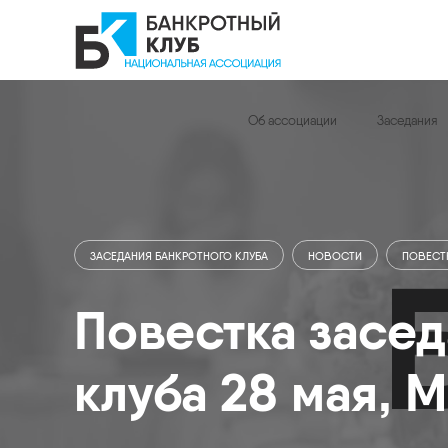
П
е
р
е
й
т
Об ассоциации
Заседания
и
к
к
о
н
т
ЗАСЕДАНИЯ БАНКРОТНОГО КЛУБА
НОВОСТИ
ПОВЕСТ
е
н
т
Повестка засед
у
клуба 28 мая, 