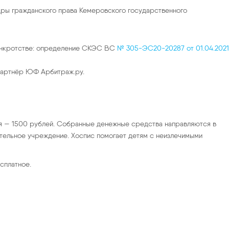
дры гражданского права Кемеровского государственного
 банкротстве: определение СКЭС ВС
№ 305-ЭС20-20287 от 01.04.2021
 партнёр ЮФ Арбитраж.ру.
я — 1500 рублей. Собранные денежные средства направляются в
тельное учреждение. Хоспис помогает детям с неизлечимыми
сплатное.