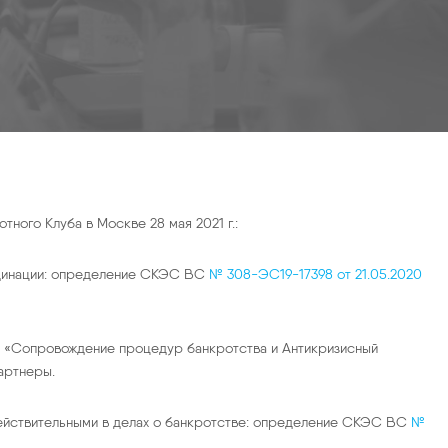
ного Клуба в Москве 28 мая 2021 г.:
ординации: определение СКЭС ВС
№ 308-ЭС19-17398 от 21.05.2020
ки «Сопровождение процедур банкротства и Антикризисный
артнеры.
действительными в делах о банкротстве: определение СКЭС ВС
№