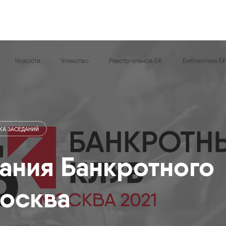
Новости
Членство
Реестр членов БК
Библиотека Б
КА ЗАСЕДАНИЙ
ания Банкротного
Москва