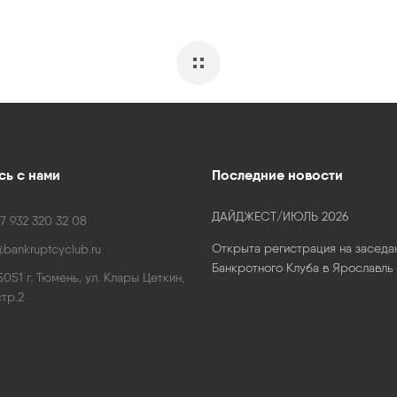
ь с нами
Последние новости
ДАЙДЖЕСТ/ИЮЛЬ 2026
7 932 320 32 08
Открыта регистрация на заседа
bankruptcyclub.ru
Банкротного Клуба в Ярославль
5051 г. Тюмень, ул. Клары Цеткин,
стр.2