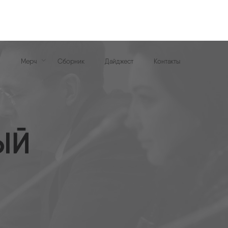
К
Мерч
Сборник
Дайджест
Контакты