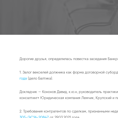
Дорогие друзья, определилась повестка заседания Банкрот
1. Залог векселей должника как форма договорной суб
года
(дело Балтика).
Докладчик — Кононов Давид, к.ю.н, руководитель практи
консалтинг» Юридическая компания Лемчик, Крупский и п
2. Требования контрагентов по сделкам, признанными не
305-ЭС16-20847
от 29.03.2021 года.