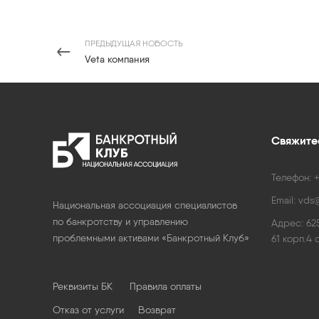
ПРЕДЫДУЩАЯ НОВОСТЬ
Veta компания
Свяжитес
Телефон:
+
Email:
vds@
Национальная ассоциация специалистов
по банкротству и управлению
Адрес:
62
проблемными активами «Банкротный Клуб»
61 корп.4 
Реквизиты БК
Правила оплаты
Отказ от услуги
Возврат