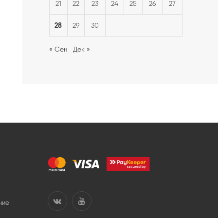
21
22
23
24
25
26
27
28
29
30
« Сен
Дек »
ние