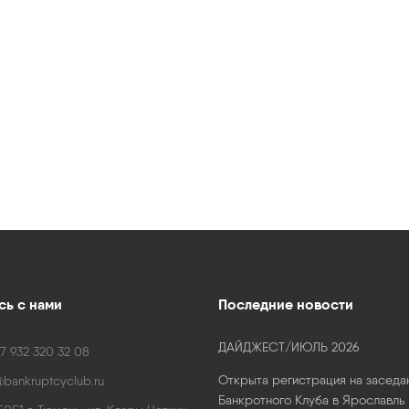
ь с нами
Последние новости
ДАЙДЖЕСТ/ИЮЛЬ 2026
7 932 320 32 08
Открыта регистрация на заседа
bankruptcyclub.ru
Банкротного Клуба в Ярославль