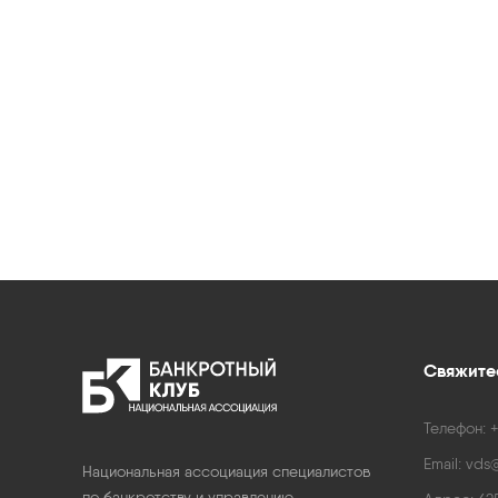
Свяжитес
Телефон:
+
Email:
vds@
Национальная ассоциация специалистов
по банкротству и управлению