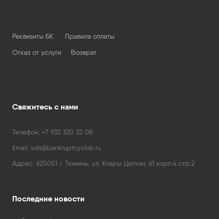
Реквизиты БК
Правила оплаты
Отказ от услуги
Возврат
Свяжитесь с нами
Телефон:
+7 932 320 32 08
Email:
vds@bankruptcyclub.ru
Адрес:
625051 г. Тюмень, ул. Клары Цеткин, 61 корп.4 стр.2
Последние новости