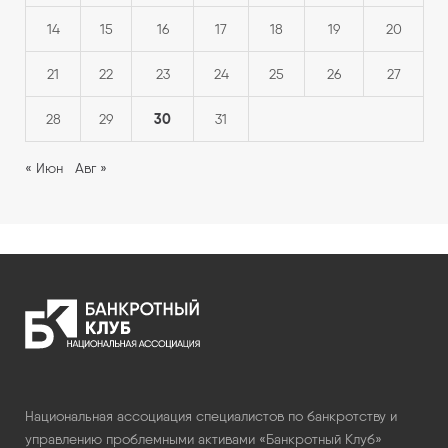
14
15
16
17
18
19
20
21
22
23
24
25
26
27
30
28
29
31
« Июн
Авг »
Национальная ассоциация специалистов по банкротству и
управлению проблемными активами «Банкротный Клуб»