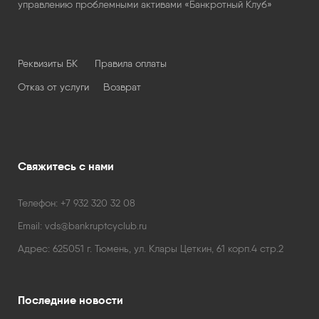
управлению проблемными активами «Банкротный Клуб»
Реквизиты БК
Правила оплаты
Отказ от услуги
Возврат
Свяжитесь с нами
Телефон:
+7 932 320 32 08
Email:
vds@bankruptcyclub.ru
Адрес:
625051 г. Тюмень, ул. Клары Цеткин, 61 корп.4 стр.2
Последние новости