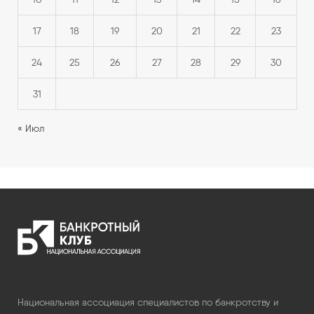
17
18
19
20
21
22
23
24
25
26
27
28
29
30
31
« Июл
Национальная ассоциация специалистов по банкротству и